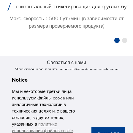
Горизонтальный этикетироващик для круглых буты
Макс. скорость：500 бут./мин. (в зависимости от
размера проверяемого продукта)
Связаться с нами
Электронная почта: market@pppharmapack.com
Тел.: +86 20 8222 0577
Notice
Адрес: 16 Huang Q is road, Yonghe economic zone, get DD,
511356, Гуанчжоу, провинция GU case G building, Китай
Мы и некоторые третьи лица
используем файлы cookie или
аналогичные технологии в
технических целях и, с вашего
согласия, в других целях,
указанных в
политике
PHARMAPACK
использования файлов cookie
.