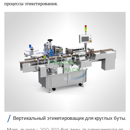
процессы этикетирования.
Вертикальный этикетироващик для круглых бутыл
Макс. выход：200-300 бут./мин. (в зависимости от