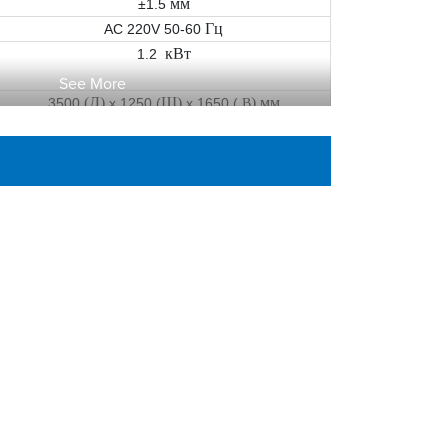
мм
±1.5
Гц
AC 220V 50-60
кВт
1.2
See More
(Д
)
Ш
)
)
мм
3500
x 1250
(
x 1650
(
В
мм
870±30
кг
400