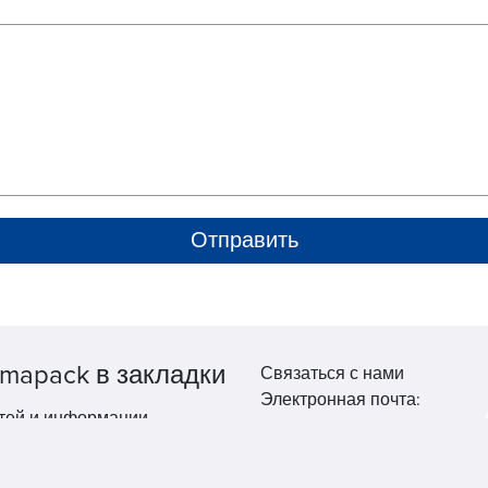
mapack в закладки
Связаться с нами
Электронная почта:
тей и информации.
market@pppharmapack.com
Тел.: +86 20 8222 0577
Адрес: 16 Huang Q is road, Y