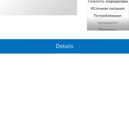
Точность маркировки
Источник питания
Потребляемая
мощность
Размеры
Высота конвейера
Вес
—————
Details
—————