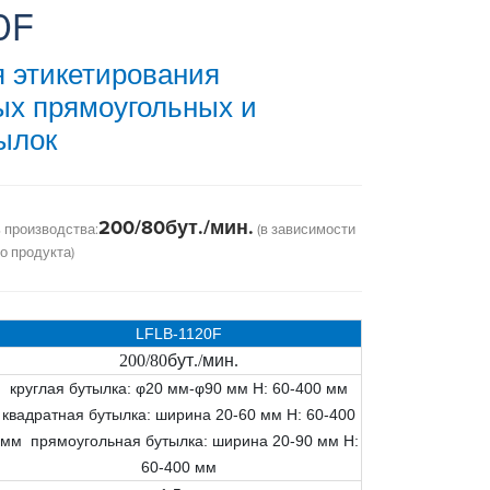
0F
 этикетирования
ых прямоугольных и
ылок
200/80бут./мин.
 производства:
(в зависимости
о продукта)
LFLB-1120F
200/80
бут
./
мин
.
круглая бутылка: φ20 мм-φ90 мм H: 60-400 мм
квадратная бутылка: ширина 20-60 мм H: 60-400
мм прямоугольная бутылка: ширина 20-90 мм H:
60-400 мм