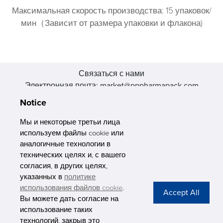
Максимальная скорость производства: 15 упаковок/
мин（Зависит от размера упаковки и флакона)
Связаться с нами
Электронная почта: market@pppharmapack.com
Тел.: +86 20 8222 0577
Notice
Адрес: 16 Huang Q is road, Yonghe economic zone, get DD,
511356, Гуанчжоу, провинция GU case G building, Китай
Мы и некоторые третьи лица
используем файлы cookie или
аналогичные технологии в
технических целях и, с вашего
согласия, в других целях,
указанных в
политике
PHARMAPACK
использования файлов cookie
.
Вы можете дать согласие на
CONTACT
использование таких
технологий, закрыв это