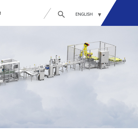
И
ENGLISH