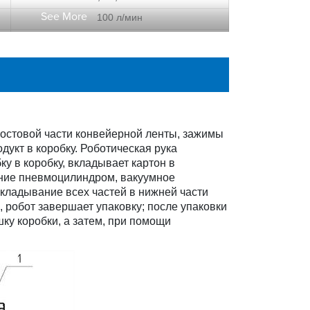
See More
100 л/мин
6200 мм (Д) × 2600 мм (Ш) × 2700 мм (В)
1700 кг
востовой части конвейерной ленты, зажимы
дукт в коробку. Роботическая рука
у в коробку, вкладывает картон в
ение пневмоцилиндром, вакуумное
кладывание всех частей в нижней части
 робот завершает упаковку; после упаковки
ку коробки, а затем, при помощи