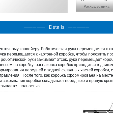
Расход воздуха
Габариты машины
Вес машины
—————
Details
—————
нточному конвейеру. Роботическая рука перемещается к х
рука перемещается к картонной коробке, чтобы положить про
оботической руки зажимают отсек, рука перемещает коробк
ессом на коробку; распаковка коробок приводится в движ
рмирования передней и задней складных частей коробки, с
равления. После того, как коробка сформирована на месте,
зм закрывания коробки складывает переднюю и правую крыш
крывается полностью.