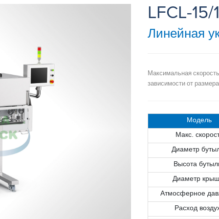
LFCL-15/
Линейная у
Максимальная скорость
зависимости от размера
Модель
Макс. скорос
Диаметр буты
Высота бутыл
Диаметр крыш
Атмосферное дав
Расход возду