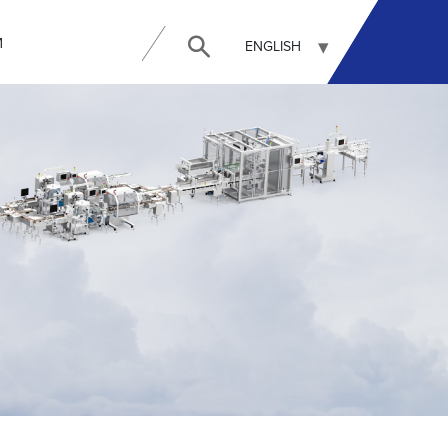
И
ENGLISH