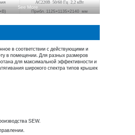
ния
AC220В 50/60 Гц 2,2 кВт
See More
×В)
Прибл. 1125×1135×2140 мм
650кг
ное в соответствии с действующими и
ту в помещении. Для разных размеров
ботана для максимальной эффективности и
атягивания широкого спектра типов крышек
производства SEW.
правлении.