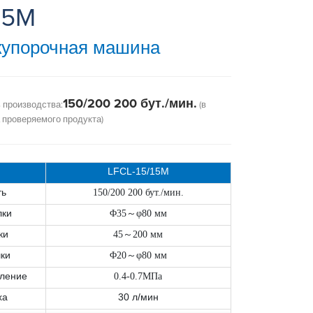
15M
купорочная машина
150/200 200 бут./мин.
 производства:
(в
 проверяемого продукта)
LFCL-15/15M
ть
150/200 200 бут./мин.
лки
Φ35
～
φ80 мм
ки
45
～
200 мм
ки
Φ20
～
φ80 мм
ление
0.4-0.7МПа
ха
30 л/мин