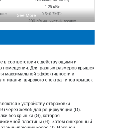
1.25 кВт
ние
0.5~0.7МПа
See More
200 л/мин, чистый воздух
)
Прибл. 2160 мм×900 мм×2140 мм
Прибл. 750 кг
 в соответствии с действующими и
в помещении. Для разных размеров крышек
для максимальной эффективности и
атягивания широкого спектра типов крышек
вляются к устройству отбраковки
) через желоб для рециркуляции (D).
ки без крышки (G), которая
прижимной пластины (H). Затем синхронный
 завинчивающих колес (J). Наконец,