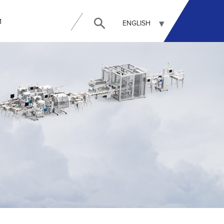
И
ENGLISH