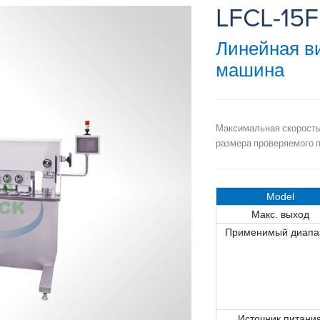
LFCL-15F
Линейная в
машина
Максимальная скорость
размера проверяемого п
Model
Макс. выход
Применимый диапа
Источник питани