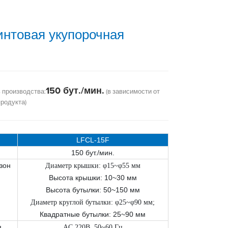
интовая укупорочная
150 бут./мин.
 производства:
(в зависимости от
родукта)
LFCL-15F
150 бут./мин.
зон
Диаметр крышки: φ15~φ55 мм
Высота крышки: 10~30 мм
Высота бутылки: 50~150 мм
Диаметр круглой бутылки: φ25~φ90 мм;
Квадратные бутылки: 25~90 мм
я
AC 220В, 50~60 Гц