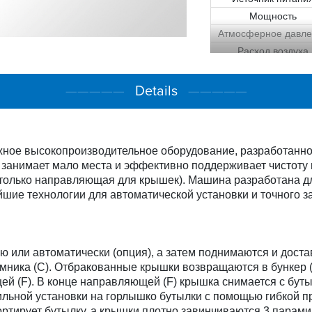
Мощность
Атмосферное давле
Расход воздуха
Размеры (Д×Ш×В
Вес
—————
Details
—————
ное высокопроизводительное оборудование, разработанное
анимает мало места и эффективно поддерживает чистоту 
 (только направляющая для крышек). Машина разработана 
йшие технологии для автоматической установки и точного з
ую или автоматически (опция), а затем поднимаются и доста
ника (C). Отбракованные крышки возвращаются в бункер (B
 (F). В конце направляющей (F) крышка снимается с бутыл
вильной установки на горлышко бутылки с помощью гибкой 
ортирует бутылку, а крышки плотно завинчиваются 3 парами