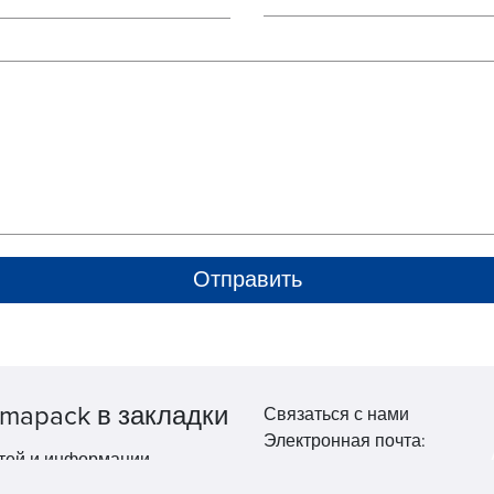
mapack в закладки
Связаться с нами
Электронная почта:
тей и информации.
market@pppharmapack.com
Тел.: +86 20 8222 0577