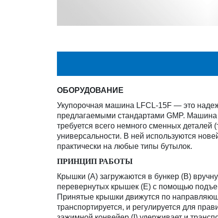
ОБОРУДОВАНИЕ
Укупорочная машина LFCL-15F — это надеж
предлагаемыми стандартами GMP. Машина з
требуется всего немного сменных деталей
универсальности. В ней используются нове
практически на любые типы бутылок.
ПРИНЦИП РАБОТЫ
Крышки (A) загружаются в бункер (B) вручн
перевернутых крышек (E) с помощью подъем
Принятые крышки движутся по направляющей
транспортируется, и регулируется для пра
зажимной конвейер (I) удерживает и трансп