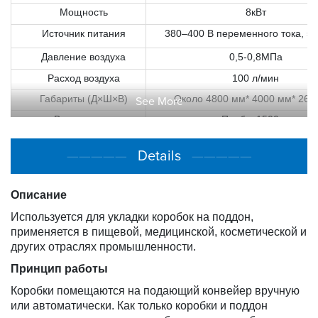
Мощность
8кВт
Источник питания
380–400 В переменного тока, 50
Давление воздуха
0,5-0,8МПа
Расход воздуха
100 л/мин
Габариты (Д×Ш×В)
Около 4800 мм* 4000 мм* 265
See More
Вес машины
Прибл. 1500 кг
—————
Details
—————
Описание
Используется для укладки коробок на поддон,
применяется в пищевой, медицинской, косметической и
других отраслях промышленности.
Принцип работы
Коробки помещаются на подающий конвейер вручную
или автоматически. Как только коробки и поддон