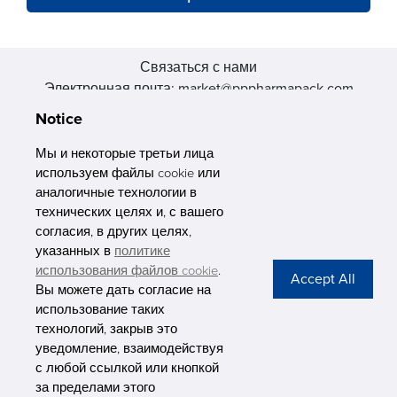
Связаться с нами
Электронная почта: market@pppharmapack.com
Тел.: +86 20 8222 0577
Notice
Адрес: 16 Huang Q is road, Yonghe economic zone, get DD,
511356, Гуанчжоу, провинция GU case G building, Китай
Мы и некоторые третьи лица
используем файлы cookie или
аналогичные технологии в
технических целях и, с вашего
согласия, в других целях,
указанных в
политике
PHARMAPACK
использования файлов cookie
.
Вы можете дать согласие на
CONTACT
использование таких
технологий, закрыв это
ABOUT US
уведомление, взаимодействуя
с любой ссылкой или кнопкой
Privacy Stateme
за пределами этого