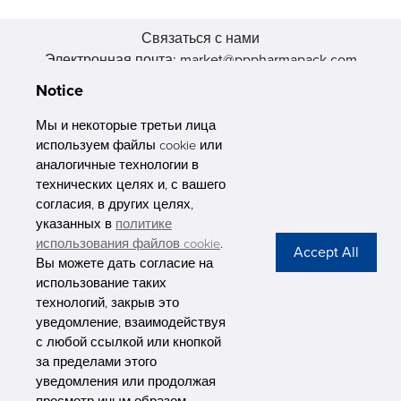
Связаться с нами
Электронная почта: market@pppharmapack.com
Тел.: +86 20 8222 0577
Notice
Адрес: 16 Huang Q is road, Yonghe economic zone, get DD,
511356, Гуанчжоу, провинция GU case G building, Китай
Мы и некоторые третьи лица
используем файлы cookie или
аналогичные технологии в
технических целях и, с вашего
согласия, в других целях,
указанных в
политике
PHARMAPACK
использования файлов cookie
.
Вы можете дать согласие на
CONTACT
использование таких
технологий, закрыв это
ABOUT US
уведомление, взаимодействуя
с любой ссылкой или кнопкой
Privacy Stateme
за пределами этого
уведомления или продолжая