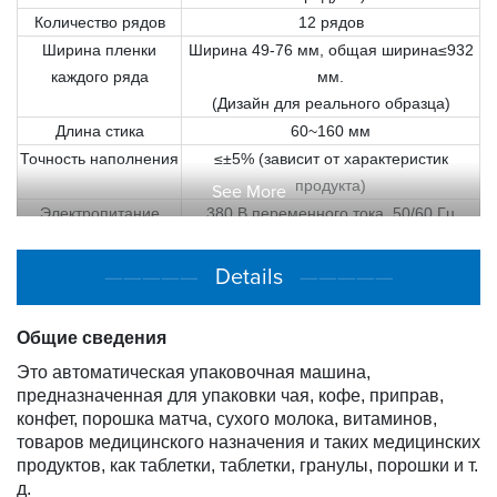
Количество рядов
12 рядов
Ширина пленки
Ширина 49-76 мм, общая ширина≤932
каждого ряда
мм.
(Дизайн для реального образца)
Длина стика
60~160 мм
Точность наполнения
≤±5% (зависит от характеристик
продукта)
See More
Электропитание
380 В переменного тока, 50/60 Гц
Мощность
Прибл. 26 КВт
Давление воздуха
0,4-0,7 МПа
—————
Details
—————
Расход воздуха
600 л/мин чистого воздуха
Габариты машины
Прибл. 2500 мм (Ш) × 2750 мм (Д) ×
Общие сведения
3700 мм (В)
Это автоматическая упаковочная машина,
Вес машины
Прибл. 3600 кг
предназначенная для упаковки чая, кофе, приправ,
конфет, порошка матча, сухого молока, витаминов,
товаров медицинского назначения и таких медицинских
продуктов, как таблетки, таблетки, гранулы, порошки и т.
д.