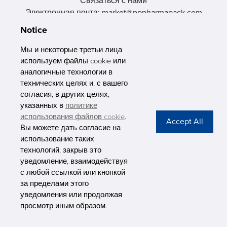
Связаться с нами
Электронная почта: market@pppharmapack.com
Тел.: +86 20 8222 0577
Notice
Адрес: 16 Huang Q is road, Yonghe economic zone, get DD,
511356, Гуанчжоу, провинция GU case G building, Китай
Мы и некоторые третьи лица
используем файлы cookie или
аналогичные технологии в
технических целях и, с вашего
согласия, в других целях,
указанных в
политике
PHARMAPACK
использования файлов cookie
.
Вы можете дать согласие на
CONTACT
использование таких
технологий, закрыв это
ABOUT US
уведомление, взаимодействуя
с любой ссылкой или кнопкой
Privacy Stateme
за пределами этого
уведомления или продолжая
просмотр иным образом.
Copyright © Pharmapack Technologies Corporation. All Rights Reserved.