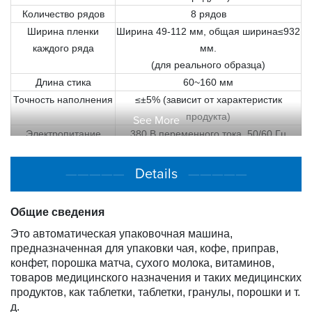
Количество рядов
8 рядов
Ширина пленки
Ширина 49-112 мм, общая ширина≤932
каждого ряда
мм.
(для реального образца)
Длина стика
60~160 мм
Точность наполнения
≤±5% (зависит от характеристик
продукта)
See More
Электропитание
380 В переменного тока, 50/60 Гц
Мощность
Прибл. 26КВт
Давление воздуха
0,4-0,7 МПа
—————
Details
—————
Расход воздуха
600 л/мин чистого воздуха
Габариты машины
Прибл. 2500 мм (Ш) × 2750 мм (Д) ×
Общие сведения
3700 мм (В)
Это автоматическая упаковочная машина,
Вес машины
Прибл. 3600 кг
предназначенная для упаковки чая, кофе, приправ,
конфет, порошка матча, сухого молока, витаминов,
товаров медицинского назначения и таких медицинских
продуктов, как таблетки, таблетки, гранулы, порошки и т.
д.