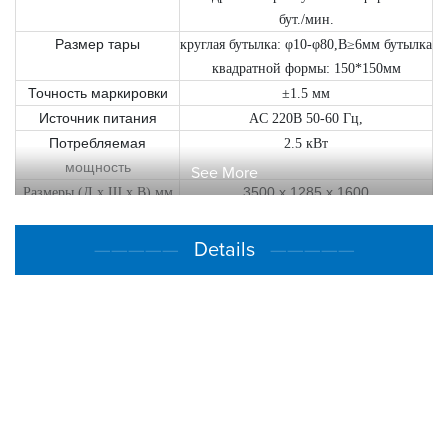
бут./мин.
Размер тары
круглая бутылка: φ10-φ80,В≥6мм бутылка
квадратной формы: 150*150мм
Точность маркировки
±1.5 мм
Источник питания
AC 220В 50-60 Гц,
Потребляемая
2.5 кВт
мощность
See More
3500 x 1285 x 1600
Размеры (Д x Ш x В) мм
Высота конвейера
870±30 мм
Вес
300 кг
—————
Details
—————