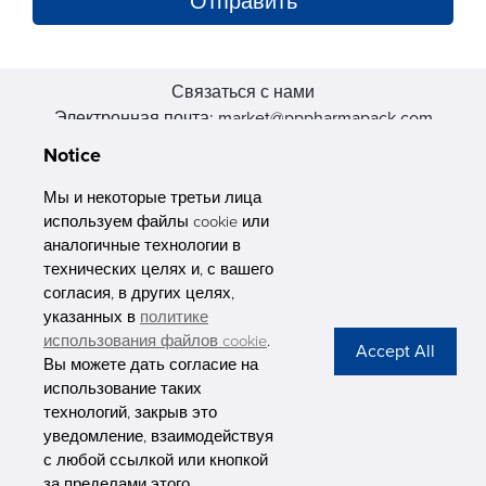
Связаться с нами
Электронная почта: market@pppharmapack.com
Тел.: +86 20 8222 0577
Notice
Адрес: 16 Huang Q is road, Yonghe economic zone, get DD,
511356, Гуанчжоу, провинция GU case G building, Китай
Мы и некоторые третьи лица
используем файлы cookie или
аналогичные технологии в
технических целях и, с вашего
согласия, в других целях,
указанных в
политике
PHARMAPACK
использования файлов cookie
.
Вы можете дать согласие на
CONTACT
использование таких
технологий, закрыв это
ABOUT US
уведомление, взаимодействуя
с любой ссылкой или кнопкой
Privacy Stateme
за пределами этого