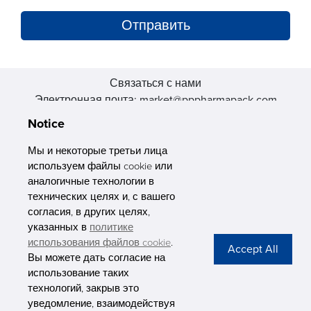
Связаться с нами
Электронная почта: market@pppharmapack.com
Тел.: +86 20 8222 0577
Notice
Адрес: 16 Huang Q is road, Yonghe economic zone, get DD,
511356, Гуанчжоу, провинция GU case G building, Китай
Мы и некоторые третьи лица
используем файлы cookie или
аналогичные технологии в
технических целях и, с вашего
согласия, в других целях,
указанных в
политике
PHARMAPACK
использования файлов cookie
.
Вы можете дать согласие на
CONTACT
использование таких
технологий, закрыв это
ABOUT US
уведомление, взаимодействуя