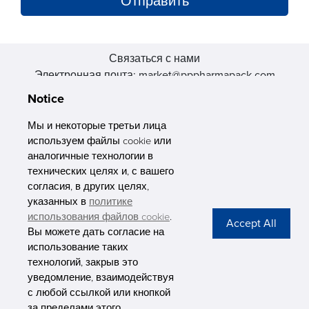
Связаться с нами
Электронная почта: market@pppharmapack.com
Тел.: +86 20 8222 0577
Notice
Адрес: 16 Huang Q is road, Yonghe economic zone, get DD,
511356, Гуанчжоу, провинция GU case G building, Китай
Мы и некоторые третьи лица
используем файлы cookie или
аналогичные технологии в
технических целях и, с вашего
согласия, в других целях,
указанных в
политике
PHARMAPACK
использования файлов cookie
.
Вы можете дать согласие на
CONTACT
использование таких
технологий, закрыв это
ABOUT US
уведомление, взаимодействуя
с любой ссылкой или кнопкой
Privacy Stateme
за пределами этого