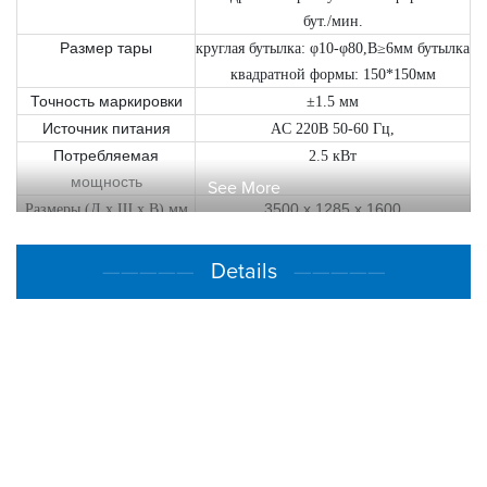
бут./мин.
Размер тары
круглая бутылка: φ10-φ80,В≥6мм бутылка
квадратной формы: 150*150мм
Точность маркировки
±1.5 мм
Источник питания
AC 220В 50-60 Гц,
Потребляемая
2.5 кВт
мощность
See More
3500 x 1285 x 1600
Размеры (Д x Ш x В) мм
Высота конвейера
870±30 мм
Вес
300 кг
—————
Details
—————