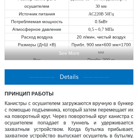
осушителем
30 мм
Источник питания
AC220В 50Гц
Потребляемая мощность
0.5кВт
Атмосферное давление
0,5
～
0,7 МПа
Расход воздуха
20 л/мин, чистый воздух
Размеры (Д×Ш ×В)
Прибл. 900 мм×600 мм×1700
мм
See More
Вес
Прибл. 200 кг
—————
Details
—————
ПРИНЦИП РАБОТЫ
Канистры с осушителем загружаются вручную в бункер
с помощью подъемника, который затем перемещает их
на поворотный круг. Через поворотный круг канистра с
осушителем попадает в туннель и удерживается
захватным устройством. Когда бутылка прибывает,
захватное устройство выпускает осушитель в бутылку.