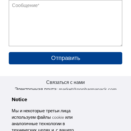
Связаться с нами
Электронная почта: market@pppharmapack.com
Тел.: +86 20 8222 0577
Notice
Адрес: 16 Huang Q is road, Yonghe economic zone, get DD,
511356, Гуанчжоу, провинция GU case G building, Китай
Мы и некоторые третьи лица
используем файлы cookie или
аналогичные технологии в
технических целях и, с вашего