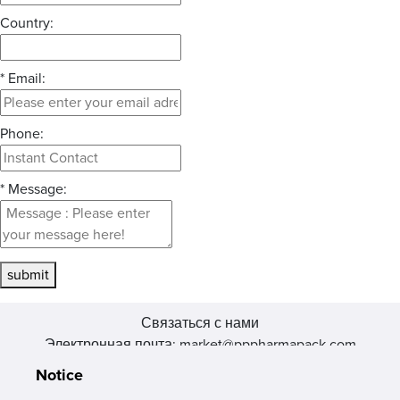
Country:
*
Email:
Phone:
*
Message:
submit
Связаться с нами
Электронная почта: market@pppharmapack.com
Тел.: +86 20 8222 0577
Notice
Адрес: 16 Huang Q is road, Yonghe economic zone, get DD,