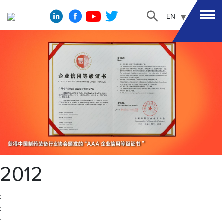
EN
2012
:
:
: