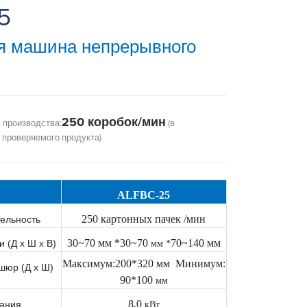
5
я машина непрерывного
250 коробок/мин
 производства:
(в
 проверяемого продукта)
A
LFBC-
25
25
0 картонных пачек /мин
тельность
30
~
7
0 мм *
30~70
7
0~
14
0 мм
 (Д x Ш x В)
мм *
Максимум
:
200
*
320
мм
Минимум
:
шюр (Д x Ш)
90*100
мм
8
,
0
тания
кВт