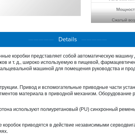
Мощност
Сжатый воз
Расход воз
—————
Details
—————
Размеры (Д x 
нные коробки представляет собой автоматическую машину 
Масса
тиков и т. д., широко используемую в пищевой, фармацевти
альцевальной машиной для помещения руководства и проду
нструкции. Привод и вспомогательные приводные части уста
гментов материала в приводной механизм. Оборудование ра
ртона используют полиуретановый (PU) синхронный ремень
е коробок приводятся в действие независимыми серводвига
иях.