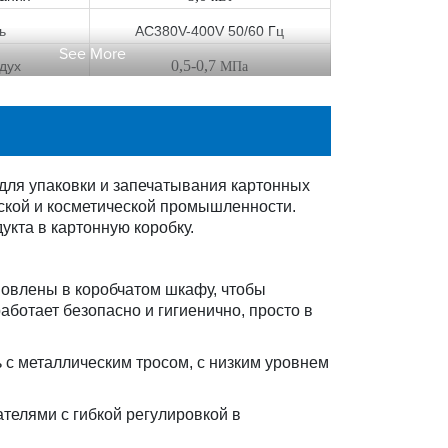
ь
AC380V-400V 50/60 Гц
See More
0,
5
-0,
7
дух
МПа
духа
250 л/мин
Прибл.
5
500 мм (Д) × 2400 мм (Ш)
Ш x В)
× 2200 мм (В)
для упаковки и запечатывания картонных
Прибл. 3
8
00 кг
ческой и косметической промышленности.
кта в картонную коробку.
новлены в коробчатом шкафу, чтобы
ботает безопасно и гигиенично, просто в
 с металлическим тросом, с низким уровнем
телями с гибкой регулировкой в