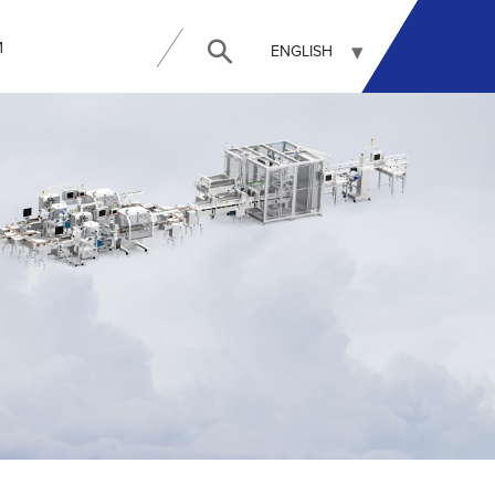
И
ENGLISH