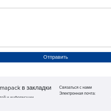
mapack в закладки
Связаться с нами
Электронная почта:
тей и информации.
market@pppharmapack.com
Тел.: +86 20 8222 0577