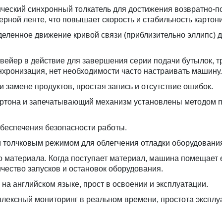
ический синхронный толкатель для достижения возвратно-п
ной ленте, что повышает скорость и стабильность картон
деленное движение кривой связи (приблизительно эллипс) 
нвейер в действие для завершения серии подачи бутылок, 
нхронизация, нет необходимости часто настраивать машину.
 замене продуктов, простая запись и отсутствие ошибок.
ртона и запечатывающий механизм установлены методом по
 обеспечения безопасности работы.
им толчковым режимом для облегчения отладки оборудовани
 материала. Когда поступает материал, машина помещает его
чество запусков и остановок оборудования.
на английском языке, прост в освоении и эксплуатации.
плексный мониторинг в реальном времени, простота эксплу