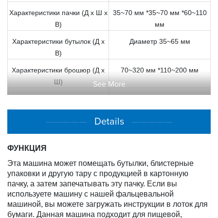
Характеристики пачки (Д x Ш x
35~70 мм *35~70 мм *60~110
В)
мм
Характеристики бутылок (Д x
Диаметр 35~65 мм
В)
Характеристики брошюр (Д x
70~320 мм *110~200 мм
Ш)
See More
Источник питания
14 кВт
Мощность
AC380 В 50/60 Гц
—————
Details
—————
Сжатый воздух
4~7 бар
ФУНКЦИЯ
Расход воздуха
100 л/мин
Эта машина может помещать бутылки, блистерные
Размеры (Д x Ш x В)
Прибл. 4500 мм × 1750 мм ×
упаковки и другую тару с продукцией в картонную
2150 мм
пачку, а затем запечатывать эту пачку. Если вы
используете машину с нашей фальцевальной
Масса
Прибл. 4500 кг
машиной, вы можете загружать инструкции в лоток для
бумаги. Данная машина подходит для пищевой,