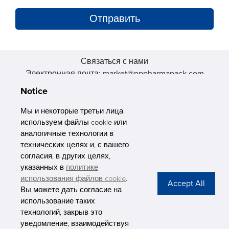
Связаться с нами
Электронная почта: market@pppharmapack.com
Тел.: +86 20 8222 0577
Notice
Адрес: 16 Huang Q is road, Yonghe economic zone, get DD,
511356, Гуанчжоу, провинция GU case G building, Китай
Мы и некоторые третьи лица
используем файлы cookie или
аналогичные технологии в
технических целях и, с вашего
согласия, в других целях,
указанных в
политике
PHARMAPACK
использования файлов cookie
.
Вы можете дать согласие на
CONTACT
использование таких
технологий, закрыв это
ABOUT US
уведомление, взаимодействуя